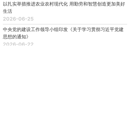
以扎实举措推进农业农村现代化 用勤劳和智慧创造更加美好
生活
2026-06-25
中央党的建设工作领导小组印发《关于学习贯彻习近平党建
思想的通知》
2026-06-22
传承红色基因 在新征程上书写优异答卷
2026-06-18
总结运用闽宁协作等有益经验 不断增强区域发展协调性 推动
全体人民共同富裕迈出坚实步伐
2026-06-18
全国党建工作座谈会在京召开
2026-06-16
《求是》杂志发表习近平总书记重要文章《一体推进教育科
技人才发展》