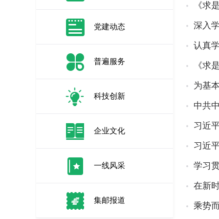
《求
深入
党建动态
认真
普遍服务
《求
为基
科技创新
中共
习近
企业文化
习近平
学习
一线风采
在新
集邮报道
乘势