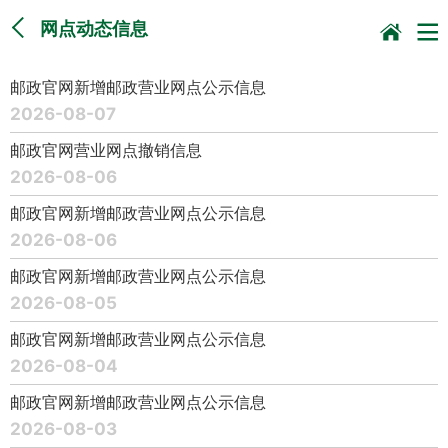
网点动态信息
邮政官网新增邮政营业网点公示信息
2026-08-07
邮政官网营业网点撤销信息
2026-08-06
邮政官网新增邮政营业网点公示信息
2026-08-06
邮政官网新增邮政营业网点公示信息
2026-08-05
邮政官网新增邮政营业网点公示信息
2026-08-04
邮政官网新增邮政营业网点公示信息
2026-08-03