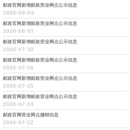
邮政官网新增邮政营业网点公示信息
2026-08-03
邮政官网新增邮政营业网点公示信息
2026-08-01
邮政官网新增邮政营业网点公示信息
2026-07-30
邮政官网新增邮政营业网点公示信息
2026-07-28
邮政官网新增邮政营业网点公示信息
2026-07-25
邮政官网新增邮政营业网点公示信息
2026-07-24
邮政官网营业网点撤销信息
2026-07-22