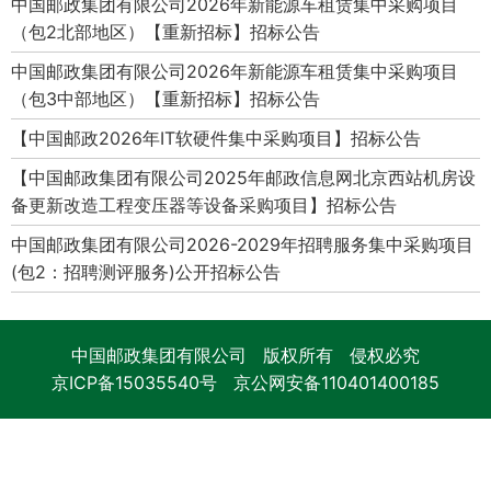
中国邮政集团有限公司2026年新能源车租赁集中采购项目
（包2北部地区）【重新招标】招标公告
中国邮政集团有限公司2026年新能源车租赁集中采购项目
（包3中部地区）【重新招标】招标公告
【中国邮政2026年IT软硬件集中采购项目】招标公告
【中国邮政集团有限公司2025年邮政信息网北京西站机房设
备更新改造工程变压器等设备采购项目】招标公告
中国邮政集团有限公司2026-2029年招聘服务集中采购项目
(包2：招聘测评服务)公开招标公告
中国邮政集团有限公司 版权所有 侵权必究
京ICP备15035540号
京公网安备110401400185