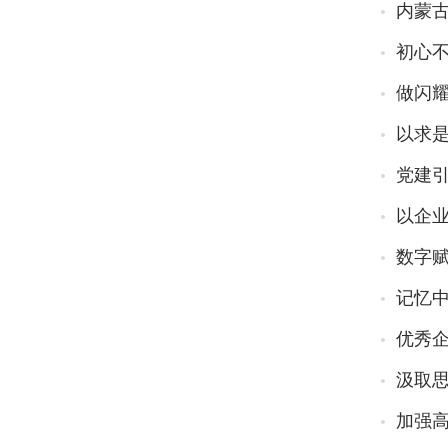
内蒙
初心不
做闪
以求
党建引
以企
数字赋
记忆
优秀
汲取思
加强高