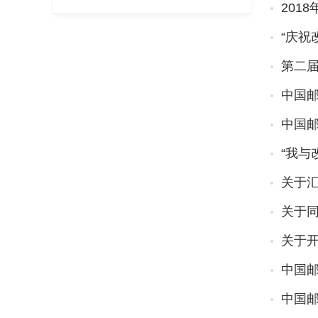
201
“庆祝
第二
中国
中国
“我与
关于
关于
关于
中国
中国