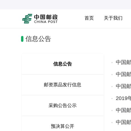
首页
关于我们
信息公告
中国
信息公告
中国
邮资票品发行信息
中国
201
采购公告公示
中国
中国
预决算公开