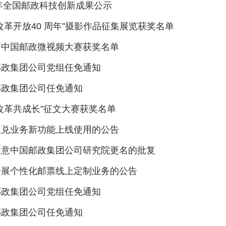
8年全国邮政科技创新成果公示
改革开放40 周年”摄影作品征集展览获奖名单
届中国邮政微视频大赛获奖名单
邮政集团公司党组任免通知
邮政集团公司任免通知
改革共成长”征文大赛获奖名单
汇兑业务新功能上线使用的公告
同意中国邮政集团公司研究院更名的批复
开展个性化邮票线上定制业务的公告
邮政集团公司党组任免通知
邮政集团公司任免通知