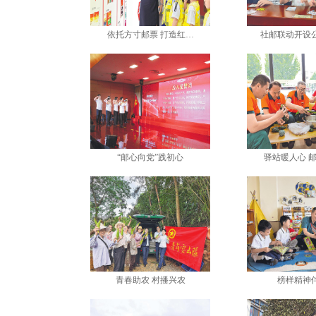
依托方寸邮票 打造红…
社邮联动开设
“邮心向党”践初心
驿站暖人心 
青春助农 村播兴农
榜样精神