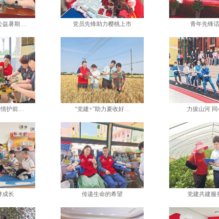
公益暑期…
党员先锋助力樱桃上市
青年先锋
邮情护前…
“党建+”助力夏收好…
力拔山河 同
伴成长
传递生命的希望
党建共建服