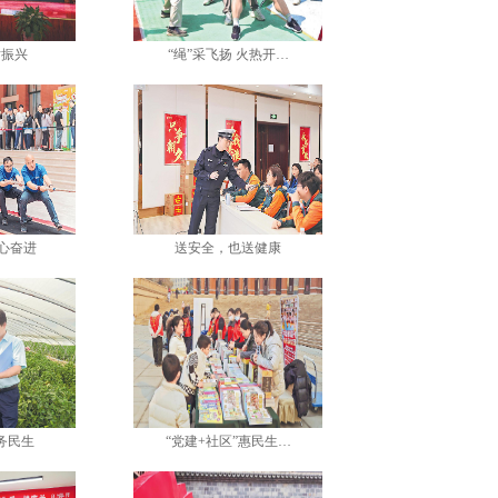
话振兴
“绳”采飞扬 火热开…
心奋进
送安全，也送健康
务民生
“党建+社区”惠民生…