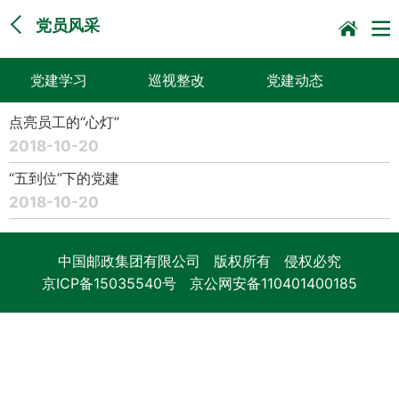
党员风采
党建学习
巡视整改
党建动态
点亮员工的“心灯”
党员风采
党建画廊
理论热点
2018-10-20
今天你读书了吗？
学习贯彻党的二十
巡视意见
“五到位”下的党建
2018-10-20
届三中全会精神
中国邮政集团有限公司 版权所有 侵权必究
京ICP备15035540号
京公网安备110401400185