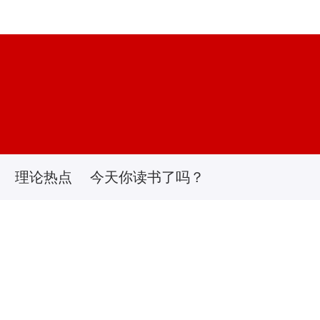
理论热点
今天你读书了吗？