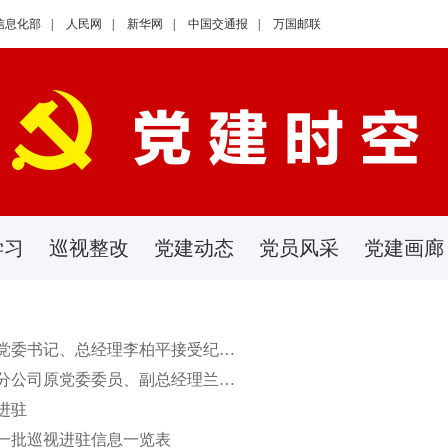
信息化部
|
人民网
|
新华网
|
中国交通报
|
万国邮联
学习
巡视整改
党建动态
党员风采
党建画廊
党委书记、总经理李柏平接受纪…
分公司原党委委员、副总经理兰…
进驻
第一批巡视进驻信息一览表