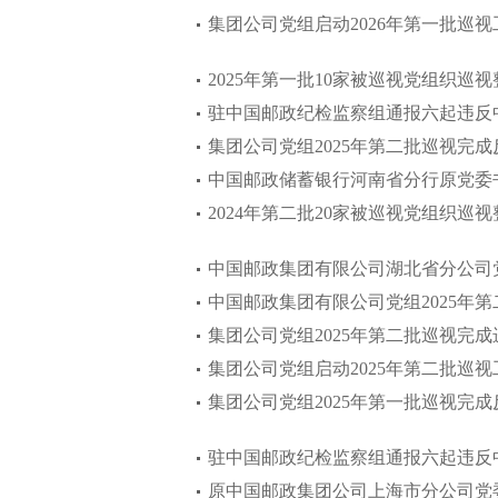
集团公司党组启动2026年第一批巡视
2025年第一批10家被巡视党组织巡
驻中国邮政纪检监察组通报六起违反
集团公司党组2025年第二批巡视完成
中国邮政储蓄银行河南省分行原党委
2024年第二批20家被巡视党组织巡
中国邮政集团有限公司湖北省分公司
中国邮政集团有限公司党组2025年
集团公司党组2025年第二批巡视完成
集团公司党组启动2025年第二批巡视
集团公司党组2025年第一批巡视完成
驻中国邮政纪检监察组通报六起违反
原中国邮政集团公司上海市分公司党