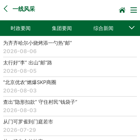
一线风采
时政要闻
集团要闻
综合新闻
为齐齐哈尔小烧烤添一勺热“邮”
媒体聚焦
党建动态
普遍服务
2026-08-06
科技创新
企业文化
一线风采
太行好“李” 出山“邮”路
2026-08-05
集邮报道
“北京优农”燃爆SKP商圈
2026-08-03
查出“隐形扣款” 守住村民“钱袋子”
2026-08-03
从门可罗雀到门庭若市
2026-07-29