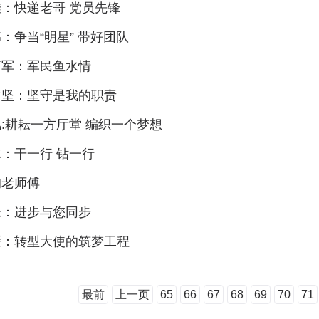
：快递老哥 党员先锋
：争当“明星” 带好团队
葛军：军民鱼水情
谢坚：坚守是我的职责
:耕耘一方厅堂 编织一个梦想
：干一行 钻一行
的老师傅
妹：进步与您同步
媛：转型大使的筑梦工程
最前
上一页
65
66
67
68
69
70
71