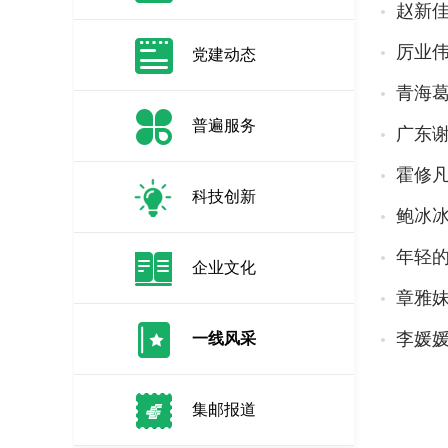
赵新佳
厉业伟
党建动态
青海
普遍服务
广东
霍修凡
科技创新
鲍冰冰
年轻
企业文化
章雅
李媛
一线风采
集邮报道