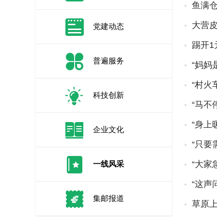
鱼满
大营皮
党建动态
踢开1
普遍服务
“妈妈
“村火
科技创新
“马不
“身上
企业文化
“只要
“大家
一线风采
“这声
集邮报道
草原