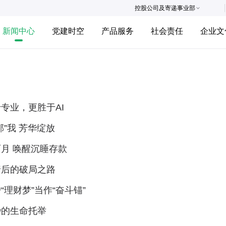
控股公司及寄递事业部
新闻中心
党建时空
产品服务
社会责任
企业文
专业，更胜于AI
邮”我 芳华绽放
月 唤醒沉睡存款
墙后的破局之路
“理财梦”当作“奋斗锚”
秒的生命托举