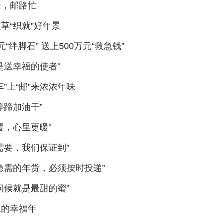
仓，邮路忙
草“织就”好年景
元“绊脚石” 送上500万元“救急钱”
是送幸福的使者”
车”上“邮”来浓浓年味
停蹄加油干”
暖，心里更暖”
需要，我们保证到”
急需的年货，必须按时投递”
问候就是最甜的蜜”
上的幸福年