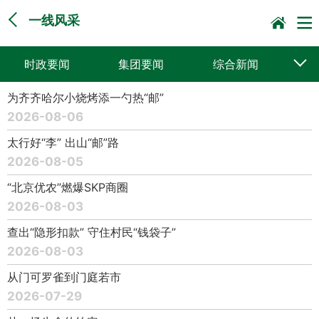
一线风采
时政要闻
集团要闻
综合新闻
为齐齐哈尔小烧烤添一勺热“邮”
媒体聚焦
党建动态
普遍服务
2026-08-06
科技创新
企业文化
一线风采
太行好“李” 出山“邮”路
2026-08-05
集邮报道
“北京优农”燃爆SKP商圈
2026-08-03
查出“隐形扣款” 守住村民“钱袋子”
2026-08-03
从门可罗雀到门庭若市
2026-07-29