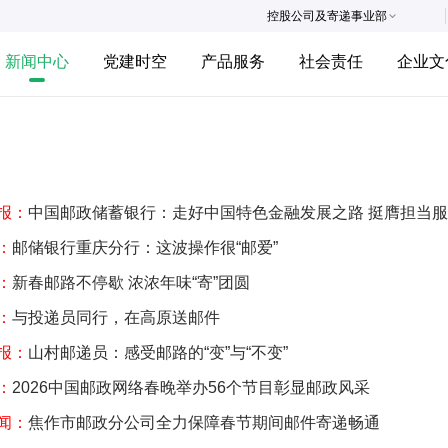
控股公司及寄递事业部
新闻中心
党建时空
产品服务
社会责任
企业文
报：
中国邮政储蓄银行：走好中国特色金融发展之路 挺膺担当
：
邮储银行重庆分行：这波操作很“邮爱”
：
新春邮路不停歇 浓浓年味“寄”团圆
：
与投递员同行，在高原送邮件
报：
山村邮递员：感受邮路的“变”与“不变”
：
2026中国邮政网络春晚举办56个节目彰显邮政风采
闻：
焦作市邮政分公司全力保障春节期间邮件寄递畅通