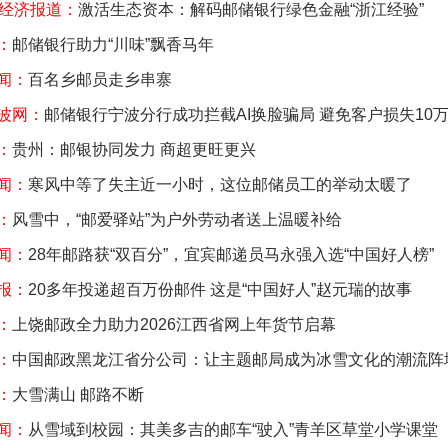
纪经济报道：
激活生态资本：解码邮储银行绿色金融“浙江经验”
：
邮储银行助力“川味”飘香马年
闻：
百名乡邮员走乡串寨
波网：
邮储银行宁波分行成功拦截AI换脸骗局 避免客户损失10
：
贵州：邮银协同发力 商超更旺更兴
闻：
寒风中等了失主近一小时，这位邮储员工的举动太暖了
：
风雪中，“邮爱驿站”为户外劳动者送上温暖补给
闻：
28年邮路获“双百分”，宜宾邮递员马永强入选“中国好人榜”
报：
20多年投递超百万份邮件 这是“中国好人”赵元瑞的故事
：
上饶邮政全力助力2026江西省网上年货节启幕
：
中国邮政黑龙江省分公司：让主题邮局成为冰雪文化的潮流阵
：
大雪满山 邮路不断
闻：
从雪域到校园：其美多吉的邮车“驶入”青羊区草堂小学课堂