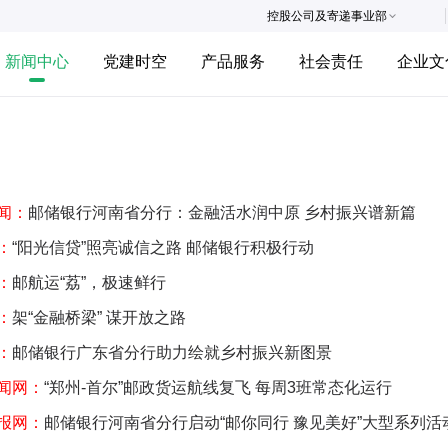
控股公司及寄递事业部
新闻中心
党建时空
产品服务
社会责任
企业文
闻：
邮储银行河南省分行：金融活水润中原 乡村振兴谱新篇
：
“阳光信贷”照亮诚信之路 邮储银行积极行动
：
邮航运“荔”，极速鲜行
：
架“金融桥梁” 谋开放之路
：
邮储银行广东省分行助力绘就乡村振兴新图景
闻网：
“郑州-首尔”邮政货运航线复飞 每周3班常态化运行
报网：
邮储银行河南省分行启动“邮你同行 豫见美好”大型系列活