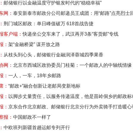
：
邮储银行以金融温度守护银发时代的“稳稳幸福”
东网：
泰安新泰市邮政分公司邮递员王成团：用“邮路”点亮烈士
：
荆门城区邮政：单日峰值破万 618首战告捷
报客户端：
快递坐公交车来了，武汉再开3条“客货邮”专线
报：
架“金融桥梁” 谋开放之路
：
从枝头到心头，邮储银行金融润泽蓉城四季果香
协网：
北京市西城区政协委员门桂菊：一个邮政人的中轴线情缘
报：
一人，一车，18年乡邮路
肃：
“邮政+”融合创新让老邮局变新地标
报：
以脚步丈量责任，以服务传递温度，他是苗岭侗乡的邮政标
报：
京东合作北京邮政、邮储银行北京分行为外卖骑手打造暖心
察报：
中国邮政不一样了
：
中欧班列新疆首趟运邮专列开行