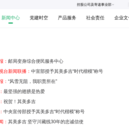
控股公司及寄递事业部
新闻中心
党建时空
产品服务
社会责任
企业文
报：
邮局变身综合便民服务中心
视台新闻联播：
中宣部授予其美多吉“时代楷模”称号
报：
“风雪无阻，我职责所在”
：
最坚强的翅膀是热爱
：
祝贺！其美多吉
：
中央宣传部授予其美多吉“时代楷模”称号
闻：
其美多吉 坚守川藏线30年的忠诚信使