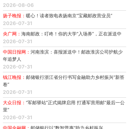
2026-08-06
扬子晚报：
暖心！读者致电表扬南京“宝藏邮政营业员”
2026-07-31
央广网：
海南邮政：叮咚！你的大学“入场券”，正在派送中
2026-07-31
中国日报网：
河南淮滨：喜报派送中！邮政淮滨公司护航少
年追梦人
2026-07-31
钱江晚报：
邮储银行浙江省分行书写金融助力乡村振兴“新答
卷”
2026-07-31
大众日报：
“军邮驿站”正式揭牌启用 打通军营用邮“最后一公
里”
2026-07-31
中国金融网：
邮储银行以“数智普惠”助力乡村振兴