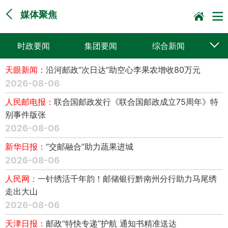
媒体聚焦
时政要闻
集团要闻
综合新闻
天眼新闻：
沿河邮政“次日达”助空心李果农增收80万元
媒体聚焦
党建动态
普遍服务
2026-08-06
科技创新
企业文化
一线风采
人民邮电报：
联合国邮政发行《联合国邮政成立75周年》特
别事件版张
集邮报道
2026-08-06
新华日报：
“交邮融合”助力蔬果进城
2026-08-06
人民网：
一针绣活千年韵！邮储银行黔南州分行助力马尾绣
走出大山
2026-08-06
天津日报：
邮政“特快专递”护航 通知书精准送达