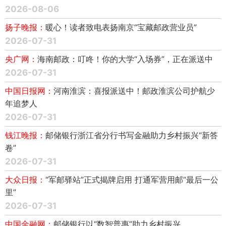
2026-08-06
扬子晚报：
暖心！读者致电表扬南京“宝藏邮政营业员”
2026-07-31
央广网：
海南邮政：叮咚！你的大学“入场券”，正在派送中
2026-07-31
中国日报网：
河南淮滨：喜报派送中！邮政淮滨公司护航少
年追梦人
2026-07-31
钱江晚报：
邮储银行浙江省分行书写金融助力乡村振兴“新答
卷”
2026-07-31
大众日报：
“军邮驿站”正式揭牌启用 打通军营用邮“最后一公
里”
2026-07-31
中国金融网：
邮储银行以“数智普惠”助力乡村振兴