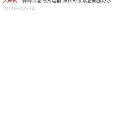
人民网：
保障应急物资运输 重庆邮政紧急驰援彭水
2026-07-24
人民网：
绥滨县邮政分公司无人化赋能县域医共体建设
2026-07-24
闪电新闻：
三大集邮盛事联袂登场 方寸文化闪耀泉城
2026-07-17
科技日报：
中国邮政“碰一下”明信片全新亮相
2026-07-17
扬子晚报：
高温天老人突发疾病，盐城邮政员工全程陪护送
医
2026-07-17
央广网：
精准送达！黑龙江邮政正式启动2026年高考录取通
知书投递工作
2026-07-17
云南网：
云南邮政全面启动2026年高考录取通知书寄递服务