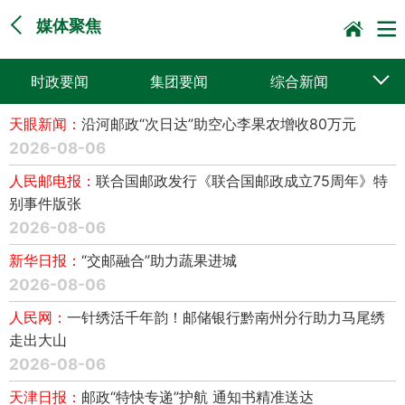
媒体聚焦
时政要闻
集团要闻
综合新闻
天眼新闻：
沿河邮政“次日达”助空心李果农增收80万元
媒体聚焦
党建动态
普遍服务
2026-08-06
科技创新
企业文化
一线风采
人民邮电报：
联合国邮政发行《联合国邮政成立75周年》特
别事件版张
集邮报道
2026-08-06
新华日报：
“交邮融合”助力蔬果进城
2026-08-06
人民网：
一针绣活千年韵！邮储银行黔南州分行助力马尾绣
走出大山
2026-08-06
天津日报：
邮政“特快专递”护航 通知书精准送达