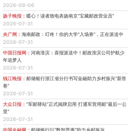
2026-08-06
扬子晚报：
暖心！读者致电表扬南京“宝藏邮政营业员”
2026-07-31
央广网：
海南邮政：叮咚！你的大学“入场券”，正在派送中
2026-07-31
中国日报网：
河南淮滨：喜报派送中！邮政淮滨公司护航少
年追梦人
2026-07-31
钱江晚报：
邮储银行浙江省分行书写金融助力乡村振兴“新答
卷”
2026-07-31
大众日报：
“军邮驿站”正式揭牌启用 打通军营用邮“最后一公
里”
2026-07-31
中国金融网：
邮储银行以“数智普惠”助力乡村振兴