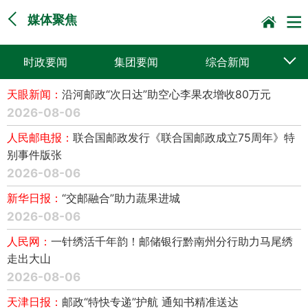
媒体聚焦
时政要闻
集团要闻
综合新闻
天眼新闻：
沿河邮政“次日达”助空心李果农增收80万元
媒体聚焦
党建动态
普遍服务
2026-08-06
科技创新
企业文化
一线风采
人民邮电报：
联合国邮政发行《联合国邮政成立75周年》特
别事件版张
集邮报道
2026-08-06
新华日报：
“交邮融合”助力蔬果进城
2026-08-06
人民网：
一针绣活千年韵！邮储银行黔南州分行助力马尾绣
走出大山
2026-08-06
天津日报：
邮政“特快专递”护航 通知书精准送达