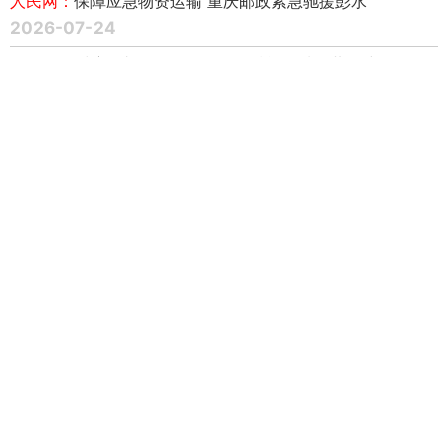
人民网：
保障应急物资运输 重庆邮政紧急驰援彭水
2026-07-24
人民网：
绥滨县邮政分公司无人化赋能县域医共体建设
2026-07-24
闪电新闻：
三大集邮盛事联袂登场 方寸文化闪耀泉城
2026-07-17
科技日报：
中国邮政“碰一下”明信片全新亮相
2026-07-17
扬子晚报：
高温天老人突发疾病，盐城邮政员工全程陪护送
医
2026-07-17
央广网：
精准送达！黑龙江邮政正式启动2026年高考录取通
知书投递工作
2026-07-17
云南网：
云南邮政全面启动2026年高考录取通知书寄递服务